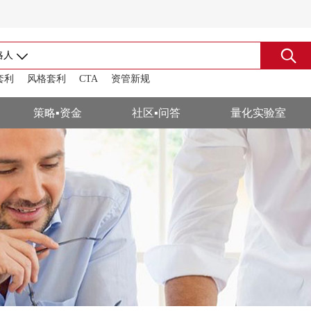
略人
套利
风格套利
CTA
资管新规
搜索
策略▪资金
社区▪问答
量化实验室