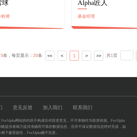
雪球
Alpha匠人
分析师
基金经理
公司金融工程研究数十年！
十年金融工程研究经历，三
基金资产管理经历。在量化
域经验丰富，过往业绩年化
15%以上，
有
3
条，每页显示：
20
条
共
1
页
<<
<
1
>
>>
们
意见反馈
加入我们
联系我们
ForAlpha网站的內容不构成任何投资意见，不可单独作为投资依据。ForAlpha
策略提供者竭力提供准确而可靠的数据信息，但并不保证数据信息绝对无误，如
阁下蒙受损失，ForAlpha概不负责。