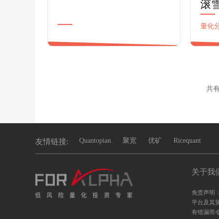
滚
量化
清华金融博士，8年公募基金资产
证券
管理经历。在量化投资领域经验丰
富，过往业绩年化收益18%以上，
最大回撤
共
Quantopian
聚宽
优矿
Ricequant
友情链接:
关于我
免责声明：
平台及其
有错漏而令