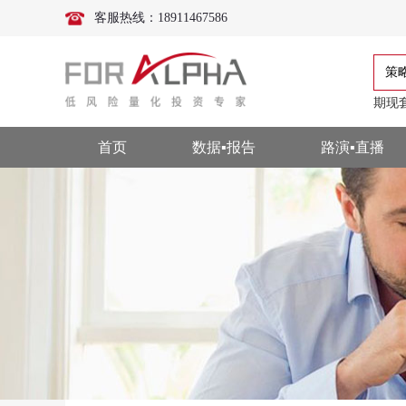
客服热线：18911467586
策
期现
首页
数据▪报告
路演▪直播