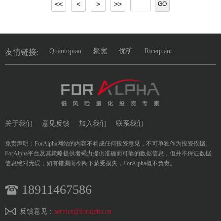
<<
<
>
>>
GO
Quantopian
聚宽
优矿
Ricequant
友情链接:
关于我们
意见反馈
加入我们
联系我们
免责声明：ForAlpha网站的內容不构成任何投资意见，不可单独作为投资依据。
ForAlpha平台及其策略提供者竭力提供准确而可靠的数据信息，但并不保证数据
信息绝对无误，如有错漏而令阁下蒙受损失，ForAlpha概不负责。
18911467586
反馈意见：
service@foralpha.cn