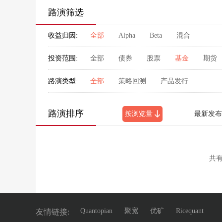
路演筛选
收益归因:
全部
Alpha
Beta
混合
投资范围:
全部
债券
股票
基金
期货
路演类型:
全部
策略回测
产品发行
路演排序
按浏览量
最新发布
共
Quantopian
聚宽
优矿
Ricequant
友情链接: