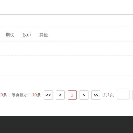
期权
数币
其他
有
0
条，每页显示：
10
条
共
1
页
<<
<
1
>
>>