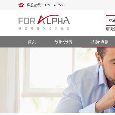
客服热线：18911467586
找
期现
首页
数据▪报告
路演▪直播